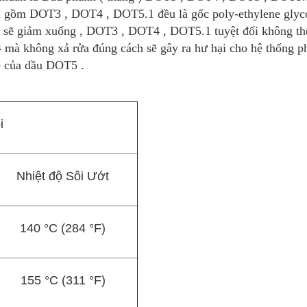
lại gồm DOT3 , DOT4 , DOT5.1 đều là gốc poly-ethylene gly
ôi sẽ giảm xuống , DOT3 , DOT4 , DOT5.1 tuyệt đối không t
à không xả rửa đúng cách sẽ gây ra hư hại cho hệ thống pha
e của dầu DOT5 .
i
Nhiệt độ Sôi Ướt
140 °C (284 °F)
155 °C (311 °F)