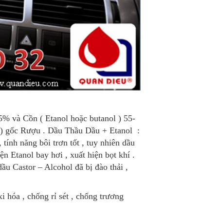
5% và Cồn ( Etanol hoặc butanol ) 55-
g ) gốc Rượu . Dầu Thầu Dầu + Etanol :
tính năng bôi trơn tốt , tuy nhiên dầu
ện Etanol bay hơi , xuất hiện bọt khí .
u Castor – Alcohol đã bị đào thải ,
i hóa , chống rỉ sét , chống trương