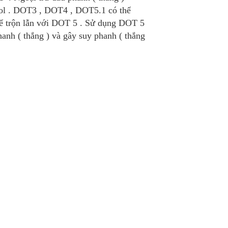
col . DOT3 , DOT4 , DOT5.1 có thể
hể trộn lẫn với DOT 5 . Sử dụng DOT 5
nh ( thắng ) và gây suy phanh ( thắng