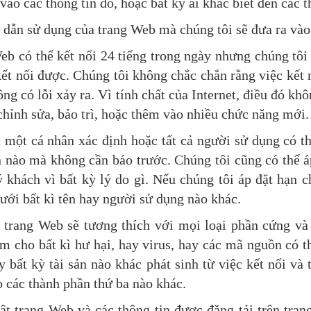
ào các thông tin đó, hoặc bất kỳ ai khác biết đến các 
ẫn sử dụng của trang Web mà chúng tôi sẽ đưa ra vào 
eb có thể kết nối 24 tiếng trong ngày nhưng chúng tôi
ết nối được. Chúng tôi không chắc chắn rằng việc kết
ông có lỗi xảy ra. Vì tính chất của Internet, điều đó 
chỉnh sửa, bảo trì, hoặc thêm vào nhiều chức năng mới.
một cá nhân xác định hoặc tất cả người sử dụng có th
n nào mà không cần báo trước. Chúng tôi cũng có thể á
 khách vì bất kỳ lý do gì. Nếu chúng tôi áp đặt hạn 
ới bất kì tên hay người sử dụng nào khác.
trang Web sẽ tương thích với mọi loại phần cứng v
m cho bất kì hư hại, hay virus, hay các mã nguồn có t
y bất kỳ tài sản nào khác phát sinh từ việc kết nối và
 các thành phần thứ ba nào khác.
ật trang Web và các thông tin được đăng tải trên tr