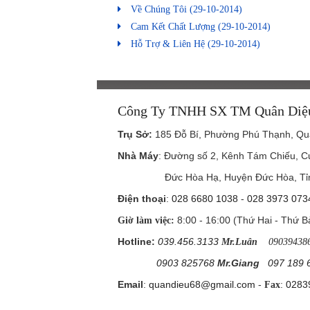
Về Chúng Tôi
(29-10-2014)
Cam Kết Chất Lượng
(29-10-2014)
Hỗ Trợ & Liên Hệ
(29-10-2014)
Công Ty TNHH SX TM Quân Diệ
Trụ Sở
:
185 Đỗ Bí, Phường Phú Thạnh, Q
Nhà Máy
: Đường số 2, Kênh Tám Chiếu, 
Đức Hòa Hạ, Huyện Đức Hòa, Tỉnh
Điện thoại
:
028 6680 1038
-
028 3973 073
8:00 - 16:00 (Thứ Hai - Thứ B
Giờ làm việc:
Hotline:
039.456.3133
Mr.Luân
09039438
0903 825768
Mr.Giang
097 189 
Email
:
quandieu68@gmail.com
-
:
0283
Fax