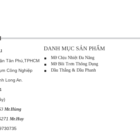
DANH MỤC SẢN PHẨM
u
Mỡ Chịu Nhiệt Đa Năng
uận Tân Phú,TPHCM
Mỡ Bôi Trơn Thông Dụng
Cụm Công Nghiệp
Dầu Thắng & Dầu Phanh
 Long An.
4
ảy)
63
Mr.Hùng
6271
Mr.Huy
9730735