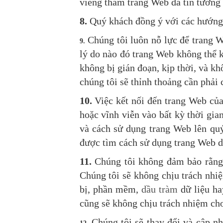
viếng thăm trang Web đã tin tưởng v
8.
Quý khách đồng ý với các hướng d
Chúng tôi luôn nỗ lực để trang W
9.
lý do nào đó trang Web không thể k
không bị gián đoạn, kịp thời, và kh
chúng tôi sẽ thỉnh thoảng cần phải 
10.
Việc kết nối đến trang Web của 
hoặc vĩnh viễn vào bất kỳ thời gia
và cách sử dụng trang Web lên quý
được tìm cách sử dụng trang Web dư
11.
Chúng tôi không đảm bảo rằng 
Chúng tôi sẽ không chịu trách nhiệ
bị, phần mềm,
dầu tràm
dữ liệu ha
cũng sẽ không chịu trách nhiệm cho
Chúng tôi sẽ thay đổi và cập nh