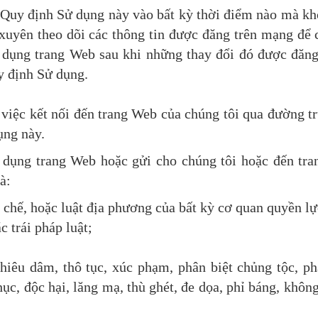
 Quy định Sử dụng này vào bất kỳ thời điểm nào mà kh
uyên theo dõi các thông tin được đăng trên mạng để c
ử dụng trang Web sau khi những thay đổi đó được đăn
y định Sử dụng.
việc kết nối đến trang Web của chúng tôi qua đường tr
ụng này.
ụng trang Web hoặc gửi cho chúng tôi hoặc đến tran
à:
y chế, hoặc luật địa phương của bất kỳ cơ quan quyền lự
c trái pháp luật;
hiêu dâm, thô tục, xúc phạm, phân biệt chủng tộc, phâ
hục, độc hại, lăng mạ, thù ghét, đe dọa, phỉ báng, khô