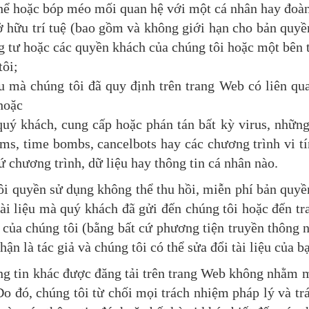
thể hoặc bóp méo mối quan hệ với một cá nhân hay đoàn
 hữu trí tuệ (bao gồm và không giới hạn cho bản quyề
ng tư hoặc các quyền khách của chúng tôi hoặc một bên t
tôi;
cầu mà chúng tôi đã quy định trên trang Web có liên q
hoặc
quý khách, cung cấp hoặc phán tán bất kỳ virus, những 
rms, time bombs, cancelbots hay các chương trình vi tí
cứ chương trình, dữ liệu hay thông tin cá nhân nào.
i quyền sử dụng không thể thu hồi, miễn phí bản quyền
tài liệu mà quý khách đã gửi đến chúng tôi hoặc đến t
 của chúng tôi (bằng bất cứ phương tiện truyền thông 
n là tác giả và chúng tôi có thể sửa đổi tài liệu của b
g tin khác được đăng tải trên trang Web không nhằm mụ
Do đó, chúng tôi từ chối mọi trách nhiệm pháp lý và tr