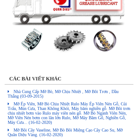
CÁC BÀI VIẾT KHÁC
Nhà Cung Cấp Mỡ Bò, Mỡ Chịu Nhiệt , Mỡ Bôi Trơn , Dầu
Thắng
(03-09-2015)
Mỡ Ép Viên, Mỡ Bò Chịu Nhiệt Rulo Máy Ép Viên Nén Gỗ, Củi
Trấu, Mùn Cưa, Than Không Khói, Máy băm nghiền gỗ. Mỡ Bôi trơn
chịu nhiệt bơm vào Rulo máy viên nén gỗ. Mỡ Bò Ngành Viên Nén,
Mỡ Viên Nén bơm con lăn lớn Rulo, Mỡ Máy Băm Gỗ, Nghiền Gỗ,
Máy Cưa...
(16-02-2020)
Mỡ Bôi Cây Vaseline, Mỡ Bò Bôi Miệng Cạo Cây Cao Su, Mỡ
Quân Diệu Vàng.
(16-02-2020)