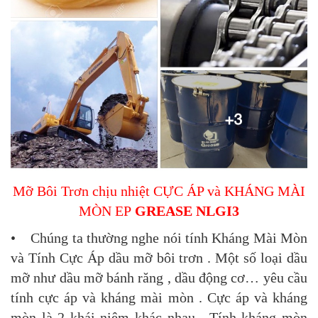
Mỡ Bôi Trơn chịu nhiệt CỰC ÁP và KHÁNG MÀI
MÒN EP
GREASE NLGI3
• Chúng ta thường nghe nói tính Kháng Mài Mòn
và Tính Cực Áp dầu mỡ bôi trơn . Một số loại dầu
mỡ như dầu mỡ bánh răng , dầu động cơ… yêu cầu
tính cực áp và kháng mài mòn . Cực áp và kháng
mòn là 2 khái niệm khác nhau , Tính kháng mòn