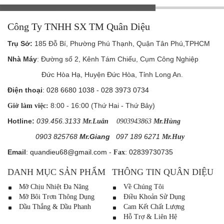
Công Ty TNHH SX TM Quân Diệu
Trụ Sở
:
185 Đỗ Bí, Phường Phú Thạnh, Quận Tân Phú,TPHCM
Nhà Máy
: Đường số 2, Kênh Tám Chiếu, Cụm Công Nghiệp
Đức Hòa Hạ, Huyện Đức Hòa, Tỉnh Long An.
Điện thoại
:
028 6680 1038
-
028 3973 0734
8:00 - 16:00 (Thứ Hai - Thứ Bảy)
Giờ làm việc:
Hotline:
039.456.3133
Mr.Luân
0903943863
Mr.Hùng
0903 825768
Mr.Giang
097 189 6271
Mr.Huy
Email
:
quandieu68@gmail.com
-
:
02839730735
Fax
DANH MỤC SẢN PHẨM
THÔNG TIN QUÂN DIỆU
Mỡ Chịu Nhiệt Đa Năng
Về Chúng Tôi
Mỡ Bôi Trơn Thông Dụng
Điều Khoản Sử Dụng
Dầu Thắng & Dầu Phanh
Cam Kết Chất Lượng
Hỗ Trợ & Liên Hệ