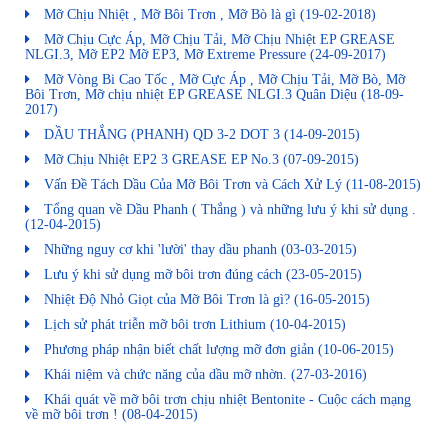
Mỡ Chịu Nhiệt , Mỡ Bôi Trơn , Mỡ Bò là gì
(19-02-2018)
Mỡ Chịu Cực Áp, Mỡ Chịu Tải, Mỡ Chịu Nhiệt EP GREASE
NLGI.3, Mỡ EP2 Mỡ EP3, Mỡ Extreme Pressure
(24-09-2017)
Mỡ Vòng Bi Cao Tốc , Mỡ Cực Áp , Mỡ Chịu Tải, Mỡ Bò, Mỡ
Bôi Trơn, Mỡ chịu nhiệt EP GREASE NLGI.3 Quân Diệu
(18-09-
2017)
DẦU THẮNG (PHANH) QD 3-2 DOT 3
(14-09-2015)
Mỡ Chịu Nhiệt EP2 3 GREASE EP No.3
(07-09-2015)
Vấn Đề Tách Dầu Của Mỡ Bôi Trơn và Cách Xử Lý
(11-08-2015)
Tổng quan về Dầu Phanh ( Thắng ) và những lưu ý khi sử dụng .
(12-04-2015)
Những nguy cơ khi 'lười' thay dầu phanh
(03-03-2015)
Lưu ý khi sử dụng mỡ bôi trơn đúng cách
(23-05-2015)
Nhiệt Độ Nhỏ Giọt của Mỡ Bôi Trơn là gì?
(16-05-2015)
Lịch sử phát triễn mỡ bôi trơn Lithium
(10-04-2015)
Phương pháp nhận biết chất lượng mỡ đơn giản
(10-06-2015)
Khái niệm và chức năng của dầu mỡ nhờn.
(27-03-2016)
Khái quát về mỡ bôi trơn chịu nhiệt Bentonite - Cuộc cách mạng
về mỡ bôi trơn !
(08-04-2015)