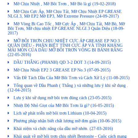
Mỡ Chịu Nhiệt , Mỡ Bôi Trơn , Mỡ Bò là gì
(19-02-2018)
Mỡ Chịu Cực Áp, Mỡ Chịu Tải, Mỡ Chịu Nhiệt EP GREASE
NLGI.3, Mỡ EP2 Mỡ EP3, Mỡ Extreme Pressure
(24-09-2017)
Mỡ Vòng Bi Cao Tốc , Mỡ Cực Áp , Mỡ Chịu Tải, Mỡ Bò, Mỡ
Bôi Trơn, Mỡ chịu nhiệt EP GREASE NLGI.3 Quân Diệu
(18-09-
2017)
MỠ BÔI TRƠN CHỊU NHIỆT CỰC ÁP GREASE EP NO.3
QUÂN DIỆU - PHÂN BIỆT TÍNH CỰC ÁP VÀ TÍNH KHÁNG
MÀI MÒN CỦA DẦU MỠ BÔI TRƠN VÒNG BI BÁNH RĂNG
(22-05-2016)
DẦU THẮNG (PHANH) QD 3-2 DOT 3
(14-09-2015)
Mỡ Chịu Nhiệt EP2 3 GREASE EP No.3
(07-09-2015)
Vấn Đề Tách Dầu Của Mỡ Bôi Trơn và Cách Xử Lý
(11-08-2015)
Tổng quan về Dầu Phanh ( Thắng ) và những lưu ý khi sử dụng .
(12-04-2015)
Lưu ý khi sử dụng mỡ bôi trơn đúng cách
(23-05-2015)
Nhiệt Độ Nhỏ Giọt của Mỡ Bôi Trơn là gì?
(16-05-2015)
Lịch sử phát triễn mỡ bôi trơn Lithium
(10-04-2015)
Phương pháp nhận biết chất lượng mỡ đơn giản
(10-06-2015)
Khái niệm và chức năng của dầu mỡ nhờn.
(27-03-2016)
Khái quát về mỡ bôi trơn chịu nhiệt Bentonite - Cuộc cách mạng