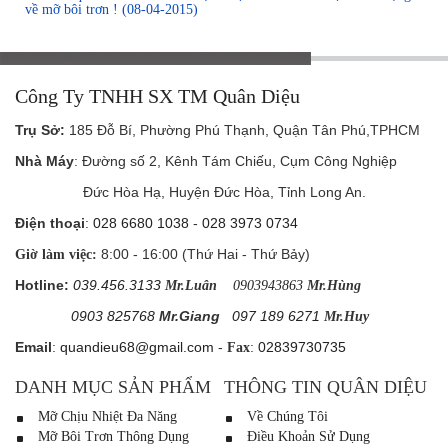
về mỡ bôi trơn !
(08-04-2015)
Công Ty TNHH SX TM Quân Diệu
Trụ Sở
:
185 Đỗ Bí, Phường Phú Thạnh, Quận Tân Phú,TPHCM
Nhà Máy
: Đường số 2, Kênh Tám Chiếu, Cụm Công Nghiệp
Đức Hòa Hạ, Huyện Đức Hòa, Tỉnh Long An.
Điện thoại
:
028 6680 1038
-
028 3973 0734
8:00 - 16:00 (Thứ Hai - Thứ Bảy)
Giờ làm việc:
Hotline:
039.456.3133
Mr.Luân
0903943863
Mr.Hùng
0903 825768
Mr.Giang
097 189 6271
Mr.Huy
Email
:
quandieu68@gmail.com
-
:
02839730735
Fax
DANH MỤC SẢN PHẨM
THÔNG TIN QUÂN DIỆU
Mỡ Chịu Nhiệt Đa Năng
Về Chúng Tôi
Mỡ Bôi Trơn Thông Dụng
Điều Khoản Sử Dụng