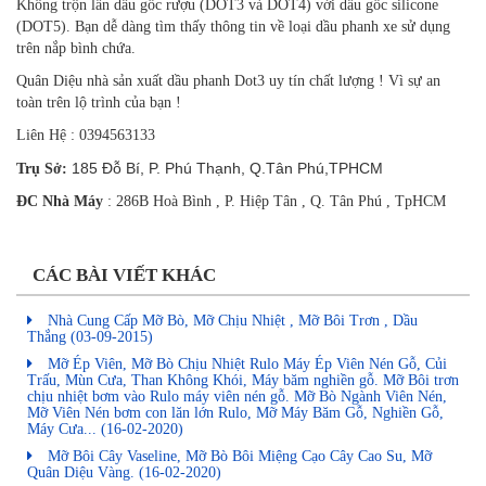
Không trộn lẫn dầu gốc rượu (DOT3 và DOT4) với dầu gốc silicone
(DOT5). Bạn dễ dàng tìm thấy thông tin về loại dầu phanh xe sử dụng
trên nắp bình chứa.
Quân Diệu nhà sản xuất dầu phanh Dot3 uy tín chất lượng ! Vì sự an
toàn trên lộ trình của bạn !
Liên Hệ : 0394563133
185 Đỗ Bí, P. Phú Thạnh, Q.Tân Phú,TPHCM
Trụ Sở:
ĐC Nhà Máy
: 286B Hoà Bình , P. Hiệp Tân , Q. Tân Phú , TpHCM
CÁC BÀI VIẾT KHÁC
Nhà Cung Cấp Mỡ Bò, Mỡ Chịu Nhiệt , Mỡ Bôi Trơn , Dầu
Thắng
(03-09-2015)
Mỡ Ép Viên, Mỡ Bò Chịu Nhiệt Rulo Máy Ép Viên Nén Gỗ, Củi
Trấu, Mùn Cưa, Than Không Khói, Máy băm nghiền gỗ. Mỡ Bôi trơn
chịu nhiệt bơm vào Rulo máy viên nén gỗ. Mỡ Bò Ngành Viên Nén,
Mỡ Viên Nén bơm con lăn lớn Rulo, Mỡ Máy Băm Gỗ, Nghiền Gỗ,
Máy Cưa...
(16-02-2020)
Mỡ Bôi Cây Vaseline, Mỡ Bò Bôi Miệng Cạo Cây Cao Su, Mỡ
Quân Diệu Vàng.
(16-02-2020)