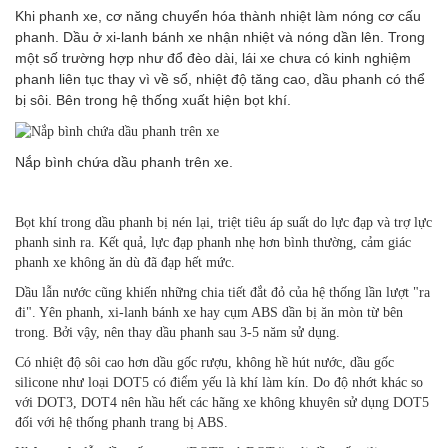
Khi phanh xe, cơ năng chuyển hóa thành nhiệt làm nóng cơ cấu
phanh. Dầu ở xi-lanh bánh xe nhận nhiệt và nóng dần lên. Trong
một số trường hợp như đổ đèo dài, lái xe chưa có kinh nghiệm
phanh liên tục thay vì về số, nhiệt độ tăng cao, dầu phanh có thể
bị sôi. Bên trong hệ thống xuất hiện bọt khí.
Nắp bình chứa dầu phanh trên xe.
Bọt khí trong dầu phanh bị nén lại, triệt tiêu áp suất do lực đạp và trợ lực
phanh sinh ra. Kết quả, lực đạp phanh nhẹ hơn bình thường, cảm giác
phanh xe không ăn dù đã đạp hết mức.
Dầu lẫn nước cũng khiến những chia tiết đắt đỏ của hệ thống lần lượt "ra
đi". Yên phanh, xi-lanh bánh xe hay cụm ABS dần bị ăn mòn từ bên
trong. Bởi vậy, nên thay dầu phanh sau 3-5 năm sử dụng.
Có nhiệt độ sôi cao hơn dầu gốc rượu, không hề hút nước, dầu gốc
silicone như loại DOT5 có điểm yếu là khí làm kín. Do độ nhớt khác so
với DOT3, DOT4 nên hầu hết các hãng xe không khuyên sử dụng DOT5
đối với hệ thống phanh trang bị ABS.