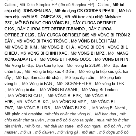
Caltex
, Mỡ
Delo Starplex EP (tên cũ Starplex EP) - Caltex
,
Mỡ bò
chịu nhiệt JOHNSEN USA
,
Mỡ đa dụng GS-GORDEN PEARL
,
Mỡ bôi
trơn chịu nhiệt MSL OMEGA 35
,
Mỡ bôi trơn chịu nhiệt Molykote
P37
,
MỠ BÒ DÙNG CHO VÒNG BI
,
DÂY CUROA OBTIBELT
C195
,
DÂY CUROA DẸT OBTIBELT-BANDO
,
DÂY CUROA
OPTIBELT C195
,
DÂY CUROA OBTIBELT B85
Mỡ
VÒNG BI TRÒN 2
DÃY
, Mỡ
VÒNG BI TANG TRỐNG
, Mỡ
VÒNG BI LỆCH TÂM
,
Mỡ
VÒNG BI KIM
, Mỡ
VÒNG BI CHÀ
,
VÒNG BI CÔN
,
VÒNG BI 1
CHIỀU
, Mỡ
VÒNG BI CHÍNH XÁC
, Mỡ
VÒNG BI MPZ
,
Mỡ
MĂNG
XÔNG-ADAPTER
, Mỡ
VÒNG BI TRUNG QUỐC
, Mỡ
VÒNG BI NTN
,
Mỡ Vòng bi -Bạc Đạn Cầu tự lựa ,
Mỡ
vòng bi 2319K ,
Mỡ
Bạc đạn
chặn trục ,
Mỡ
vòng bi tiếp xúc 4 điểm ,
Mỡ
vòng bi tiếp xúc gốc hai
dẫy ,
Mỡ
bạc đạn cầu đỡ chặn ,
Mỡ
bạc đạn cầu ,
Mỡ
phụ kiên
vòng bi ,
Mỡ
Vòng bi FAG ,
Mỡ
SCHAEFFLER,
Mỡ
vòng bi THK
,
Mỡ
Vòng bi iko ,
Mỡ
VÒNG BI ASAHI
,
Mỡ
Vòng Bi Timken
,
Mỡ
VÒNG BI C&U
,
Mỡ
VÒNG BI EPK
,
Mỡ
VÒNG BI
HRB
,
Mỡ
VÒNG BI KG
,
Mỡ
VÒNG BI MPZ
,
Mỡ
VÒNG BI
ZWZ
,
Mỡ
VÒNG BI URB
,
Mỡ
VÒNG BI ZKL
,
Mỡ
Vòng Bi Nachi ,
Mỡ phấn chì graphite.
mỡ chịu nhiệt cho vòng bi , Mỡ bạc đạn , mỡ chịu nhiệt chợ tạ uyên , mua mỡ bò ở chợ tạ uyên , mua mỡ bò ở chợ tân thành , mỡ lò xo , mỡ thái lan state , mỡ con ngựa , mỡ bò nh , mỡ master , mỡ us , mỡ daiken , mỡ vàng gà , mỡ atm , mỡ doga ,mỡ bò mỹ johnson , mỡ bahdal , mỡ amber , , mỡ bôi trơn Đĩa bị động , mỡ bôi trơn Đĩa ép , mỡ bôi trơn Vỏ ly hợp, mỡ bôi trơn Bánh đà, grease for woodpellet, Mỡ bò Bảo Ký , Mỡ Bò Hào Ký , Mỡ Bò Đức Ký , Mỡ Bò Nguyễn Xương SKF , Mỡ Bò Chấn Vũ , mỡ chịu nhiệt super lithium ep , mỡ chịu nhiệt động cơ điện , mỡ chịu nhiệt motor điện , mỡ chịu nhiệt mô tơ điện , mỡ chịu nhiệt mơ tơ điện, Mỡ bò chịu nhiệt cao cấp đa năng litol 3 , mua mỡ chịu nhiệt ở , otofun , bảo dưỡng xe tải , xe container , kiến thức xe máy , kiến thức xe oto , hệ thống bôi trơn trung tâm máy móc , gầm xe , Mỡ Bò Mâm Quay , Mỡ Bôi trơn Mâm Quay máy xúc , mỡ máy xay đá , mỡ lò quay , mỡ chịu nhiệt cho dây chuyền sản xuất mùn cưa , chợ Nhật tảo , chợ dân sinh, Xe sơ mi , rơ mooc , container , đất cảng , Lái xe , xe bắc nam , Mỡ bôi trơn Shell , Mỡ mâm quay toa , mỡ máy xúc , bơm mỡ máy xúc , Mỡ chịu nhiệt Gs Thermal EP 2 , Mỡ bôi trơn Cals , mua mỡ bò bôi trơn tphcm , mua mỡ bò bôi trơn hà nội , mua mỡ bò bôi trơn huế , mua mỡ bò bôi trơn hải phòng , mỡ chịu nhiệt máy đùn nhôm , mỡ bôi trơn dàn sấy xi mạ kẽm , Mỡ Bôi Trơn Casmoly , mỡ MoS2 chất bôi trơn rắn , Mỡ Hàn Quốc , Mỡ Kixx ,Mỡ chịu nhiệt lithium complex XHP 222 , Mỡ Gradus Shell , mỡ cho xe container , mỡ cho trục bánh xe , Buôn sỉ lẻ mỡ bôi trơn chịu nhiệt , mua bán mỡ bôi trơn tại Ban mê thuột , buôn ma thuột , chợ dầu nhớt tạ uyên , chợ hoá chất kim biên, mỡ bò cho máy quay tốc độ nhanh , mỡ máy chạy tốc độ cao , mỡ tách khuôn đúc bê tông , mỡ chống dính khuôn beton , chuyên viên sửa xe, Mỡ bôi trơn bôi thân cây , mỡ bò bôi thân cây phục hồi vết thương , mỡ bôi trơn chống mối thân cây. Mỡ Chịu Nhiệt Đa Năng EP NLGI 3, Mỡ Chịu Nhiệt Độ Cao 200 trên 300 độ C, Mỡ L3, Mỡ Lithium NLGI3,mỡ chịu nhiệt máy ép viên nén gổ , củi trấu , Mỡ Vòng Bi Moay Ơ, Mỡ cực Áp, mỡ chịu tải nặng, mỡ bôi tàu bè kháng nước, mỡ bảo dưỡng cột trụ viễn thông viettel, Mỡ Vòng Bi Siêu Tốc , mỡ vòng bi xe nâng, Mỡ Bò, Mỡ litol 3, mỡ litol crystal 3, mỡ mekong , Mỡ vòng bi xe Container , mỡ garage , Mỡ Grease EP No.3,mỡ bò chịu nhiệt Sinopec , mỡ bò chịu nhiệt Ep2 , mỡ bò chịu nhiệt Ep3 , mỡ chịu nhiệt Ep2 , mỡ lithium complex , mỡ chịu nhiệt Ep 3 . Mỡ Sâu Hải Phong , Mỡ Calix , Mỡ FPL L3 , Mỡ L2 , Mỡ L0 , Mỡ L4 , Mỡ Vân Phương, mỡ casmoly , mỡ gs thermal, mỡ gs golden pearl, mỡ molybdenum MoS2 , Mỡ bôi trơn Doga Lithium LP3 , Mỡ Huy Phát , Mỡ Sinopec , Mỡ ATM , Mỡ Shell , Mỡ Castrol , Mỡ Nasca , Mỡ daiken , Mỡ Shell Gadus S2 V100 1 2 3, Mỡ Calcium Sulfunate, Mỡ poly Urea, mỡ PTFE , Sinopec Lithium Grease No 1 2 3, Total Multis Complex HV 2, Mỡ Caltex Multifak EP12 3 ,Mobillux EP 1 2 3,Mỡ Castrol Spheerol EPL 0, 1,2, 3 , mỡ bò bôi thân cây , mỡ bò ngành nông nghiệp , mỡ bò phục hồi vết thương ,mỡ bảo dưỡng honda việt nam , chợ lớn , chợ tạ uyên , chợ bình tây , chợ bến thành , chợ cầu ông lãnh , sửa xe chuyên nghiệp , bơm hút mỡ, dầu bôi trơn , dầu nhờn quân diệu , dầu nhớt , dầu mỡ xe phân khối lớn , mỡ đa dụng , tổng đại lý phân phối sinopec phía bắc , chợ cà mau , chợ đồng xuân , bán buôn , bán lẻ , nhớt công nghiệp , nhớt tái chế , dầu biến áp , dầu thuỷ lực , dầu hàng hải , mỡ gioằng đồng hồ ,mỡ cao su , dầu nhủ hoá cao su , mỡ bò chịu nhiệt máy ép viên, dầu mỡ cho máy ép viên , mỡ máy ép viên nén mùn cưa, máy ép keo , ép nhựa , ép mếch khổ nhỏ, mỡ chịu nhiệt máy ép cán viên trục đứng, trục nằm, mỡ chịu nhiệt 7019 , mỡ Lithium Phức Complex cho máy ép viên nén mùn cưa gỗ , máy ép cán viên Yulong , , mỡ bôi trơn máy ép mùn cưa khuân vòng , máy ép viên nén đứng , nằm , mỡ , cho viên nén mùn cưa ,mỡ bôi trơn Càng mở , mỡ bôi trơn Trục khuỷu động cơ , mỡ bôi trơn các tấm ma sát, bán mỡ sinopec độc quyền việt nam , mỡ bôi trơn lò xo giảm chấn , mỡ bôi trơn cao su giảm chấn , mỡ bôi trơn các lò xo đệm, Tổng đại lý phân phối dầu mỡ bôi trơn miền bắc , tổng đại lý mỡ bôi trơn miền bắc , dầu nhớt tại miền nam , mỡ bôi trơn đĩa phanh , mỡ bôi trơn Trục chủ động , mỡ bôi trơn trục bị động , mỡ bôi trơn vú mỡ máy xúc , mỡ bôi trơn Bạc đạn đũa , mỡ bôi trơn Khoen chặn , mỡ bôi trơn Cụm đồng tốc số , mỡ bôi trơn cửa xe, mekong , mỡ bôi trơn hộp số , mỡ bôi trơn máy CNC , máy tiện , mỡ bôi trơn mỡ bò chịu tải , mỡ bôi trơn đầu máy xe lửa, mỡ bôi trơn máy móc hải, dung dịch mỡ tách khuông DO , mỡ bôi trơn xích xe máy , sinogrease , mỡ bôi trơn Lò nung , mỡ bôi trơn trục bánh xe, mipec ,caltex ,Shell XHP , mỡ bôi trơn máy nông nghiệp, Litol 3 , mỡ litol crystal , mỡ mekong , mỡ us , mỡ phun bánh răng , mõ bôi cây chống mọt ,mỡ khoai bảo dưỡng , caltol , SKF , NSK , mỡ bôi trơn máy cơ khí, Mỡ trục xe đạp , mỡ trục xe máy, xăng dầu petrovietnam , mỡ trục ô tô , mỡ máy xúc , mỡ máy cày , mỡ máy ủi , rửa xe bơm mỡ thay nhớt , mỡ bôi ăng ten , mỡ casmoly , mỡ daiken , mỡ , mỡ bôi trơn bánh xe tải nặng, vietsopetro , mỡ bôi trơn cơ cấu nâng hạ hệ thống thủy lực , mỡ bôi trơn hộp tay lái , mỡ bôi trơn Ổ đỡ , mỡ bôi trơn sên xe máy , mỡ bôi trơn hệ thống truyền lực , mỡ bôi trơn cối xay, mỡ bôi trơn máy dệt, mỡ bôi trơn máy trộn xi măng , mỡ bôi trơn máy ép viên gỗ , mỡ bôi trơn xe bán tải , mỡ bôi trơn xe ô tô , mỡ bôi trơn tốt , mỡ bôi trơn giá tốt , mỡ bôi trơn chất lượng cao , mỡ bôi trơn trục máy bơm nước, mỡ bôi trơn gối đỡ giảm xóc, mỡ bôi trơn các-đăng có vú bơm mỡ, máy lâm nghiệp , mỡ bôi trơn trục bánh xe máy, mỡ bôi trơn cổ phuốc, mỡ bôi trơn rô-tuyn tay lái , mỡ bôi trơn trục láp ôtô , mỡ bôi trơn phanh ô tô , mỡ bôi trơn thắng ô tô , mỡ bôi trơn mỡ bôi trơn giá rẻ chất lượng cao , mỡ bôi trơn các bánh răng hành tinh , mỡ bôi trơn bánh răng mặt trời , mỡ bôi trơn vành răng ngoài , mỡ bôi trơn mũi khoan , mỡ bôi trơn máy khoan , mỡ bôi trơn máy cắt , mỡ bôi trơn xe ủi đất , mỡ bôi trơn ly hợp đĩa , mỡ bôi trơn ly hợp đai ngoài , mỡ bôi trơn pistol , mỡ bôi trơn trực vít , mỡ bôi trơn ổ trong , mỡ bôi trơn ổ ngoài , mỡ bôi trơn máy bơm , mỡ bôi trơn bảo vệ van vòi, mỡ bôi trơn gioăng phớt , mỡ bôi trơn bulong , Bu Lông , mỡ bôi trơn ốc vít dán , mỡ bôi trơn bu lông , mỡ bôi trơn cán thép , mỡ bôi trơn ổ đĩa , mỡ bôi trơn vòng bi tốc độ cao , mỡ bôi trơn máy móc chịu tải nặng , mỡ bôi trơn con lăn , mỡ bôi trơn vòi nước , mỡ bôi trơn van , mỡ bôi trơn bánh răng chịu tải nhẹ , mỡ bôi trơn Hệ thống bôi trơn tập trung, Dầu thắng , dầu phanh , Dầu nhớt , dầu nhờn , dầu bôi trơn , phụ tùng , Chợ Tân Thành , Chợ Kim Biên , mỡ bôi trơn khớp nối, mỡ bò nước , mỡ bôi trơn ống lót , mỡ bôi trơn bê tong , mỡ bôi trơn cốt thép , mỡ bôi trơn hộp số công nghiệp kín , mỡ bôi trơn mối nối, mỡ bôi trơn mối liên kết , mỡ bôi trơn Bánh răng mở , mỡ bôi trơn Bôi trơn vòng bi tốc độ chậm và trung bình , mỡ bôi trơn Các ứng dụng nặng và sốc tải , mỡ bôi trơn mỡ bôi trơn ngành xây dựng , mỡ bôi trơn động cơ , mỡ bôi trơn băng tải, mỡ bôi trơn máy trộn , mỡ bôi trơn động cơ điện , mỡ bôi trơn bảo dưỡng cáp điện , mỡ bôi trơn máy nghiền đứng , mỡ bôi trơn bàn trượt (van) , mỡ bôi trơn bảo vệ cáp tời , mỡ bôi trơn vòng bi gối đỡ con lăn , mỡ bôi trơn bánh răng hở , mỡ bôi trơn ray trượt, mỡ bôi trơn thanh răng, mỡ bôi trơn đai ốc , mỡ bôi trơn thiết bị đúc , mỡ bôi trơn sắt thép, mỡ bôi trơn bao bì, mỡ bôi trơn điện, đại lý mỡ bôi trơn ,tổng Đại lý phân phối mỡ bôi trơn công nghiệp, đại lý mỡ bò , đại lý mỡ chịu nhiệt , phân phối mỡ bôi trơn , nước giải nhiệt , dầu cấp đông , đại lý nước giải nhiệt , phân phối nước giải nhiệt, nhà cung cấp mỡ bôi trơn lớn nhất , mỡ bôi trơn gỗ , mỡ bôi trơn giấy , mỡ bôi trơn máy văng, mỡ bôi trơn máy làm khô , mỡ bôi trơn sợi, mỡ bôi trơn giấy , mỡ bôi trơn công nghiệp kim loại, mỡ bôi trơn các máy cán kim loại, mỡ bôi trơn máy phát điện bằng hơi nước, mỡ bôi trơn khai thác mỏ., mỡ bôi trơn luyện kim, mỡ bôi trơn khai thác mỏ, mỡ bôi trơn ngành mía đường , mỡ bôi trơn máy kéo, mỡ bò nào sài ngon , mỡ bò nào dùng tốt , mỡ bôi trơn nào dùng tốt , mỡ hiệu nào dùng tốt , tổng đại lý phân phối sinopec , nhà nhập khẩu sinopec ,cung cấp dầu nhớt sinopec , mỡ bôi trơn máy đào , mỡ bôi trơn máy ép , mỡ bôi trơn khớp cầu, cung cấp dầu mỡ nhờn , đại lý dầu mỡ nhờn , mỡ bôi trơn xe hơi , mỡ bôi trơn xe buýt , mỡ bôi trơn khớp nối tay lái, mỡ bôi trơn nhíp xe , mỡ bôi trơn bộ phận cơ khí , mỡ bôi trơn ngành sửa xe , mỡ bôi trơn ổ trượt, mỡ bôi trơn ổ bi cầu, mỡ bôi trơn ổ lăn chịu tải, mỡ bôi trơn ổ bi bánh xe, mỡ bôi trơn khớp cac - đăng, mỡ bôi trơn phần gầm , mỡ bôi trơn cao áp công nghiệp , mỡ bôi trơn ngành vận tải , mỡ bôi trơn đặc chủng , đại lý mỡ bôi trơn , tư vấn hệ thồng bôi trơn , mỡ bôi trơn thiết bị công nghiệp , mỡ bôi trơn cáp điện , mỡ bôi trơn bảo quản . Mỡ Sinopec , mỡ Bôi Trơn Lotus . Mỡ bôi trơn lithium , Mỡ chịu nhiệt lithium , Mỡ Lithium , Mỡ Bôi Trơn chịu nhiệt Ep no3 , Mỡ Bentonite , Mỡ L2 , Mỡ L3 , Mỡ Cao áp . Mỡ Láp , Mỡ trục điện cao thế , Mỡ Công Nghiệp , Mỡ bò công nghiệp , mỡ bôi trơn công nghiệp , Mỡ bôi trơn cực áp , Mỡ chịu nhiệt cực áp , Mỡ Bôi trơn chân không, mỡ bò giá rẻ , mỡ bò tốt , Mỡ bò số 000 #,Mỡ số 00# ,Mỡ số 0#,Mỡ số 1#,Mỡ số 2#,Mỡ số 3#,Mỡ số 4#,Mỡ số T3# , Mỡ bò NLGI 000, Mỡ NLGI 00,Mỡ NLGI 0,Mỡ NLGI 1,Mỡ NLGI 2,Mỡ NLGI 3,Mỡ NLGI 4, Mỡ No.T3 , Mỡ Chịu Nhiệt NLGI No 000,Mỡ No 00,Mỡ No 0,Mỡ No 1,Mỡ No 2,Mỡ No 3,Mỡ No 4 , Mỡ Bôi Trơn Cáp Thép , Mỡ Bôi Trơn Quạt , Mỡ Bò Quạt Máy , Quạt Bàn . Mỡ Bôi Trơn Cao Tốc , Mỡ Bôi Trơn Tốc Độ Cao , Mỡ Chịu Nhiệt Tốc Độ Cao . Mỡ Bò Chỉ , Mỡ Bảo Quản . Mỡ Parafin . Mỡ Bò Chịu Nhiệt . Mỡ Bò Chịu Nhiệt 300 độ . Mở Bò chịu nhiệt . Mỡ Bò Chịu Nước . Mỡ bò là gì . mỡ bôi trơn sinopec . mỡ bôi trơn công nghiệp . mỡ bôi trơn số 2 . mỡ bôi trơn bao lụa . mỡ bôi trơn bánh răng nhựa . mỡ bôi trơn chịu nhiệt độ cao . mỡ bôi trơn dẫn điện , mỡ bôi trơn đa dụng . mỡ bôi trơn dây cáp . mỡ bôi trơn silicon . mỡ bôi trơn polyurea . mỡ bôi trơn titan . mỡ bôi trơn calcium sulfonate . mỡ bôi trơn calcium . giá mỡ bôi trơn công ng