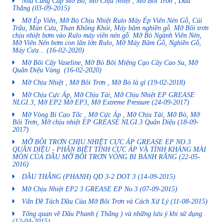
Nhà Cung Cấp Mỡ Bò, Mỡ Chịu Nhiệt , Mỡ Bôi Trơn , Dầu
Thắng
(03-09-2015)
Mỡ Ép Viên, Mỡ Bò Chịu Nhiệt Rulo Máy Ép Viên Nén Gỗ, Củi
Trấu, Mùn Cưa, Than Không Khói, Máy băm nghiền gỗ. Mỡ Bôi trơn
chịu nhiệt bơm vào Rulo máy viên nén gỗ. Mỡ Bò Ngành Viên Nén,
Mỡ Viên Nén bơm con lăn lớn Rulo, Mỡ Máy Băm Gỗ, Nghiền Gỗ,
Máy Cưa...
(16-02-2020)
Mỡ Bôi Cây Vaseline, Mỡ Bò Bôi Miệng Cạo Cây Cao Su, Mỡ
Quân Diệu Vàng.
(16-02-2020)
Mỡ Chịu Nhiệt , Mỡ Bôi Trơn , Mỡ Bò là gì
(19-02-2018)
Mỡ Chịu Cực Áp, Mỡ Chịu Tải, Mỡ Chịu Nhiệt EP GREASE
NLGI.3, Mỡ EP2 Mỡ EP3, Mỡ Extreme Pressure
(24-09-2017)
Mỡ Vòng Bi Cao Tốc , Mỡ Cực Áp , Mỡ Chịu Tải, Mỡ Bò, Mỡ
Bôi Trơn, Mỡ chịu nhiệt EP GREASE NLGI.3 Quân Diệu
(18-09-
2017)
MỠ BÔI TRƠN CHỊU NHIỆT CỰC ÁP GREASE EP NO.3
QUÂN DIỆU - PHÂN BIỆT TÍNH CỰC ÁP VÀ TÍNH KHÁNG MÀI
MÒN CỦA DẦU MỠ BÔI TRƠN VÒNG BI BÁNH RĂNG
(22-05-
2016)
DẦU THẮNG (PHANH) QD 3-2 DOT 3
(14-09-2015)
Mỡ Chịu Nhiệt EP2 3 GREASE EP No.3
(07-09-2015)
Vấn Đề Tách Dầu Của Mỡ Bôi Trơn và Cách Xử Lý
(11-08-2015)
Tổng quan về Dầu Phanh ( Thắng ) và những lưu ý khi sử dụng .
(12-04-2015)