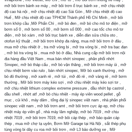
mỡ bôi trơn bánh xe máy , mỡ bôi trơn ổ trục bánh xe , mỡ chịu nhiệt
độ cao hà nội , mỡ chịu nhiệt độ cao Sài Gòn , Mỡ chịu nhiệt độ cao
Huế , Mỡ chịu nhiệt độ cao TPHCM Thành phố Hồ Chí Minh , mỡ bôi
trơn khớp cầu ,Mỡ Phấn Chì , mỡ bò đen , mỡ bò cho mô tơ điện , mỡ
bơm số 0 , mỡ bơm số 00 , mỡ bơm số 000 , mỡ cao tốc cho mô tơ
điện , mỡ bò xám , mỡ bôi trục bánh xe , diễn đàn sửa chữa oto ,
otofun kỹ thuật , mỡ bôi trơn khớp đa năng, mua mỡ bôi trơn ở đâu ,
mua mỡ chịu nhiệt ở , tra mỡ vòng bi , mỡ tra vòng bi , mỡ tra bạc đạn
, mỡ bò tra vòng bi , mua mỡ bò ở đâu, Nhà cung cấp mỡ bôi trơn nội
địa hàng đầu Việt Nam , mua bán nhớt sinopec , phân phối nhớt
Sinopec, mỡ bò tháp cẩu , mỡ bò vận thăng , mỡ bôi trơn máy ủi , mỡ
chịu nhiệt bơm vào rulo , bán nhớt sinopec, Mỡ bò xanh thường , mỡ
bò đỏ thường , mỡ xanh rẻ , mỡ túi , mỡ đỏ rẻ , mỡ vàng rẻ , mỡ bơm
thường , Mỡ bôi trơn máy kéo sợi , mỡ chịu nhiệt máy kéo sợi tơ ,
mỡ chịu nhiệt lithium complex extreme pressure , dầu nhớt bp castrol ,
dầu shell , nhớt atf ,mỡ bò chịu nhiệt - máy ép viên wood pellet , gỗ
mục , củi khô , máy dăm , tổng đại lý sinopec việt nam , nhà phân phối
sinopec việt nam , mỡ bôi trơn amt , mỡ bôi trơn cực áp ep, mỡ chịu
nhiệt máy ép viên gổ , nhà máy lâm nghiệp, mỡ bò 7019 , mỡ chịu
nhiệt 7019 , mỡ bôi trơn 7019, mỡ bôi cáp thép , mỡ bảo quản cáp
thép , mua mỡ chợ tạ uyên, Bơm Mỡ Garage tại Hà Nội , sắt thép phụ
tùng vòng bi dây cu roa mỡ bôi trơn , mỡ L3 bảo dưỡng xe , Mỡ