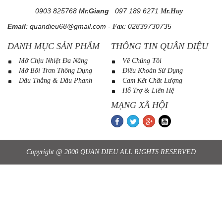
0903 825768
Mr.Giang
097 189 6271
Mr.Huy
Email
:
quandieu68@gmail.com
-
:
02839730735
Fax
DANH MỤC SẢN PHẨM
THÔNG TIN QUÂN DIỆU
Mỡ Chịu Nhiệt Đa Năng
Về Chúng Tôi
Mỡ Bôi Trơn Thông Dụng
Điều Khoản Sử Dụng
Dầu Thắng & Dầu Phanh
Cam Kết Chất Lượng
Hỗ Trợ & Liên Hệ
MẠNG XÃ HỘI
Copyright @ 2000 QUAN DIEU ALL RIGHTS RESERVED