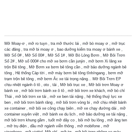
............................................................................................................
Mỡ Moay-ơ , mỡ ro tuyn , tra mỡ thước lái , mỡ bò moay ơ , mỡ trục
các đăng , tra mỡ bi moay ơ , bao dưỡng kiểm tra moay ơ bánh xe ,
Mỡ Số 0# , Mỡ Số 00# , Mỡ Số 1# , Mỡ Bò Lỏng Bơm , Mỡ Bôi Trơn
Số 2# , Mỡ số 000# cho mỡ xe bơm cần junjin , mỡ bơm Xi lăng xe
trộn Bê tông , Mỡ Bơm xe bơm bê tông cần , mỡ bảo dưỡng ngành bê
tông , Hệ thống Cáp tời , mỡ máy bơm bê tông tĩnh/ngang , bơm mỡ
trạm trộn bê tông , mỡ bơm Ắc xe tải trọng nặng... Mỡ Bôi Trơn EP
chịu nhiệt ngành ô tô , oto , tải , Mỡ bôi trục xe , Mỡ bôi trơn Moay ơ
bánh xe , mỡ bôi trơn bánh xe ô tô , mỡ bôi trơn xe khách, mỡ bò chỉ
Thái , mỡ bôi trơn xe tải , mỡ xe ben tải nặng , hệ thống thuỷ lực xe
ben , mỡ bôi trơn bánh răng , mỡ bôi trơn vòng bi , mỡ chịu nhiệt bánh
xe container , mỡ bôi xe công chạy biên , mỡ xe chạy đường dài , mỡ
container xuyên việt , mỡ bánh xe du lịch , mỡ bảo dưỡng xe tải nặng ,
mỡ bôi trơn khung gầm , tuốt mỡ dây co , bôi mỡ bu lông , mỡ ăng ten
, mỡ trụ điện , dầu mỡ ngành viễn thông , mỡ mobifone , mỡ
vinaphone , mỡ viettel, Mỡ chỉ , mỡ tơ , mỡ bôi trơn nhông xe máy ,