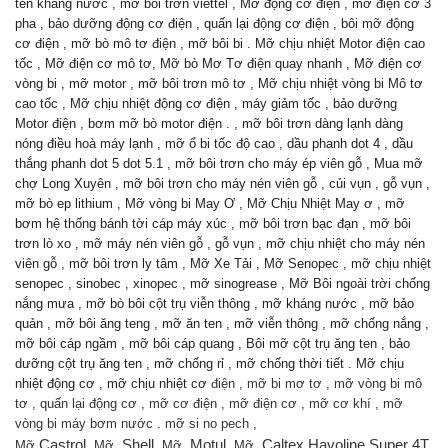
ten kháng nước , mỡ bôi trơn viettel , Mỡ động cơ điện , mỡ điện cơ 3
pha , bảo dưỡng động cơ điện , quấn lại động cơ điện , bôi mỡ động
cơ điện , mỡ bò mô tơ điện , mỡ bôi bi . Mỡ chịu nhiệt Motor điện cao
tốc , Mỡ điện cơ mô tơ, Mỡ bò Mơ Tơ điện quay nhanh , Mỡ điện cơ
vòng bi , mỡ motor , mỡ bôi trơn mô tơ , Mỡ chịu nhiệt vòng bi Mô tơ
cao tốc , Mỡ chịu nhiệt động cơ điện , máy giảm tốc , bảo dưỡng
Motor điện , bơm mỡ bò motor điện . , mỡ bôi trơn dàng lạnh dàng
nóng điều hoà máy lạnh , mỡ ổ bi tốc độ cao , dầu phanh dot 4 , dầu
thắng phanh dot 5 dot 5.1 , mỡ bôi trơn cho máy ép viên gỗ , Mua mỡ
chợ Long Xuyên , mỡ bôi trơn cho máy nén viên gỗ , củi vụn , gỗ vụn ,
mỡ bò ep lithium , Mỡ vòng bi May Ơ , Mỡ Chịu Nhiệt May ơ , mỡ
bơm hệ thống bánh tời cáp máy xúc , mỡ bôi trơn bạc đạn , mỡ bôi
trơn lò xo , mỡ máy nén viên gỗ , gỗ vụn , mỡ chịu nhiệt cho máy nén
viên gỗ , mỡ bôi trơn ly tâm , Mỡ Xe Tải , Mỡ Senopec , mỡ chịu nhiệt
senopec , sinobec , xinopec , mỡ sinogrease , Mỡ Bôi ngoài trời chống
nắng mưa , mỡ bò bôi cột trụ viễn thông , mỡ kháng nước , mỡ bảo
quản , mỡ bôi ăng teng , mỡ ăn ten , mỡ viễn thông , mỡ chống nắng ,
mỡ bôi cáp ngầm , mỡ bôi cáp quang , Bôi mỡ cột trụ ăng ten , bảo
dưỡng cột trụ ăng ten , mỡ chống rỉ , mỡ chống thời tiết . Mỡ chịu
nhiệt động cơ , mỡ chịu nhiệt cơ
điện , mỡ bi mơ tơ , mỡ vòng bi mô
tơ , quấn lại động cơ , mỡ cơ điện , mỡ điện cơ , mỡ cơ khí , mỡ
vòng bi máy bơm nước . mỡ si no pech ,
Castrol,
Shell,
Motul,
Caltex Havoline Super 4T
Mỡ
Mỡ
Mỡ
Mỡ