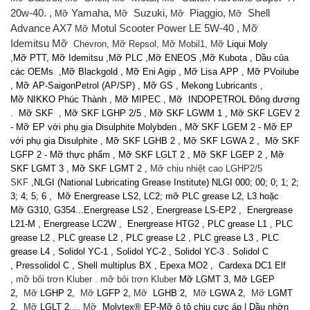
20w-40. ,
Yamaha,
Suzuki,
Piaggio,
Shell
Mỡ
Mỡ
Mỡ
Mỡ
Advance AX7
Motul Scooter Power LE 5W-40 , Mỡ
Mỡ
Idemitsu Mỡ
Chevron, Mỡ Repsol, Mỡ Mobil1, Mỡ
Liqui Moly
,Mỡ PTT, Mỡ Idemitsu ,Mỡ PLC ,Mỡ ENEOS ,Mỡ Kubota , Dầu của
các OEMs ,Mỡ Blackgold , Mỡ Eni Agip , Mỡ Lisa APP , Mỡ PVoilube
, Mỡ AP-SaigonPetrol (AP/SP) , Mỡ GS , Mekong Lubricants ,
Mỡ NIKKO Phúc Thành , Mỡ MIPEC , Mỡ INDOPETROL Đông dương
. Mỡ SKF ,
Mỡ SKF LGHP 2/5
,
Mỡ SKF LGWM 1
,
Mỡ SKF LGEV 2
- Mỡ EP với phụ gia Disulphite Molybden
,
Mỡ SKF LGEM 2 - Mỡ EP
với phụ gia Disulphite
,
Mỡ SKF LGHB 2
,
Mỡ SKF LGWA 2
,
Mỡ SKF
LGFP 2 - Mỡ thực phẩm
,
Mỡ SKF LGLT 2
,
Mỡ SKF LGEP 2
,
Mỡ
SKF LGMT 3
,
Mỡ SKF LGMT 2
,
Mỡ chịu nhiệt cao LGHP2/5
SKF
,NLGI (National Lubricating Grease Institute) NLGI 000; 00; 0; 1; 2;
3; 4; 5; 6 , Mỡ Energrease LS2, LC2; mỡ PLC grease L2, L3 hoặc
Mỡ G310, G354...Energrease LS2 , Energrease LS-EP2 , Energrease
L21-M , Energrease LC2W , Energrease HTG2 , PLC grease L1 , PLC
grease L2 , PLC grease L2 , PLC grease L2 , PLC grease L3 , PLC
grease L4 , Solidol YC-1 , Solidol YC-2 , Solidol YC-3 . Solidol C
, Pressolidol C , Shell multiplus BX , Epexa MO2 , Cardexa DC1 Elf
,
mỡ bôi trơn Kluber . mỡ bôi trơn Kluber
Mỡ LGMT 3, Mỡ LGEP
2,
Mỡ
LGHP 2,
Mỡ
LGFP 2,
Mỡ
LGHB 2,
Mỡ
LGWA 2,
Mỡ
LGMT
2,
Mỡ
LGLT 2,...
Mỡ
Molytex® EP-Mỡ ô tô chịu cực áp | Dầu nhờn