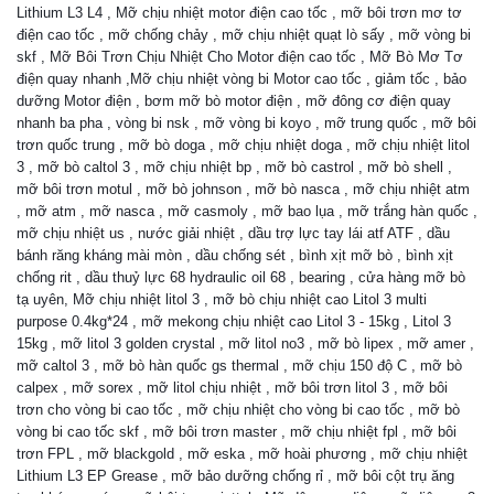
Lithium L3 L4 , Mỡ chịu nhiệt motor điện cao tốc , mỡ bôi trơn mơ tơ
điện cao tốc , mỡ chống chảy , mỡ chịu nhiệt quạt lò sấy , mỡ vòng bi
skf , Mỡ Bôi Trơn Chịu Nhiệt Cho Motor điện cao tốc , Mỡ Bò Mơ Tơ
điện quay nhanh ,Mỡ chịu nhiệt vòng bi Motor cao tốc , giảm tốc , bảo
dưỡng Motor điện , bơm mỡ bò motor điện , mỡ đông cơ điện quay
nhanh ba pha , vòng bi nsk , mỡ vòng bi koyo , mỡ trung quốc , mỡ bôi
trơn quốc trung , mỡ bò doga , mỡ chịu nhiệt doga , mỡ chịu nhiệt litol
3 , mỡ bò caltol 3 , mỡ chịu nhiệt bp , mỡ bò castrol , mỡ bò shell ,
mỡ bôi trơn motul , mỡ bò johnson , mỡ bò nasca , mỡ chịu nhiệt atm
, mỡ atm , mỡ nasca , mỡ casmoly , mỡ bao lụa , mỡ trắng hàn quốc ,
mỡ chịu nhiệt us , nước giải nhiệt , dầu trợ lực tay lái atf ATF , dầu
bánh răng kháng mài mòn , dầu chống sét , bình xịt mỡ bò , bình xịt
chống rit , dầu thuỷ lực 68 hydraulic oil 68 , bearing , cửa hàng mỡ bò
tạ uyên, Mỡ chịu nhiệt litol 3 , mỡ bò chịu nhiệt cao Litol 3 multi
purpose 0.4kg*24 , mỡ mekong chịu nhiệt cao Litol 3 - 15kg , Litol 3
15kg , mỡ litol 3 golden crystal , mỡ litol no3 , mỡ bò lipex , mỡ amer ,
mỡ caltol 3 , mỡ bò hàn quốc gs thermal , mỡ chịu 150 độ C , mỡ bò
calpex , mỡ sorex , mỡ litol chịu nhiệt , mỡ bôi trơn litol 3 , mỡ bôi
trơn cho vòng bi cao tốc , mỡ chịu nhiệt cho vòng bi cao tốc , mỡ bò
vòng bi cao tốc skf , mỡ bôi trơn master , mỡ chịu nhiệt fpl , mỡ bôi
trơn FPL , mỡ blackgold , mỡ eska , mỡ hoài phương , mỡ chịu nhiệt
Lithium L3 EP Grease , mỡ bảo dưỡng chống rỉ , mỡ bôi cột trụ ăng