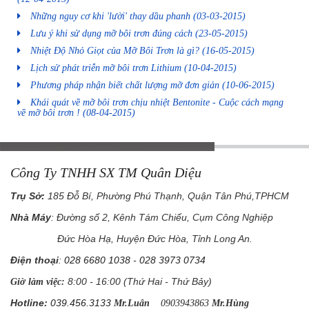
Những nguy cơ khi 'lười' thay dầu phanh
(03-03-2015)
Lưu ý khi sử dụng mỡ bôi trơn đúng cách
(23-05-2015)
Nhiệt Độ Nhỏ Giọt của Mỡ Bôi Trơn là gì?
(16-05-2015)
Lịch sử phát triễn mỡ bôi trơn Lithium
(10-04-2015)
Phương pháp nhận biết chất lượng mỡ đơn giản
(10-06-2015)
Khái quát về mỡ bôi trơn chịu nhiệt Bentonite - Cuộc cách mạng
về mỡ bôi trơn !
(08-04-2015)
Công Ty TNHH SX TM Quân Diệu
Trụ Sở
:
185 Đỗ Bí, Phường Phú Thạnh, Quận Tân Phú,TPHCM
Nhà Máy
: Đường số 2, Kênh Tám Chiếu, Cụm Công Nghiệp
Đức Hòa Hạ, Huyện Đức Hòa, Tỉnh Long An.
Điện thoại
:
028 6680 1038
-
028 3973 0734
8:00 - 16:00 (Thứ Hai - Thứ Bảy)
Giờ làm việc:
Hotline:
039.456.3133
Mr.Luân
0903943863
Mr.Hùng