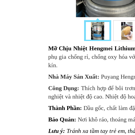
Mỡ Chịu Nhiệt Hengmei Lithiu
phụ gia chống rỉ, chống oxy hóa vớ
kín
.
Nhà Máy Sản Xuất:
Puyang Hengm
Công Dụng:
Thích hợp để bôi trơn
nghiệt và nhiệt độ cao. Nhiệt độ hoạ
Thành Phần:
Dầu gốc, chất làm đặ
Bảo Quản:
Nơi khô ráo, thoáng mát
Lưu ý:
Tránh xa tầm tay trẻ em, th