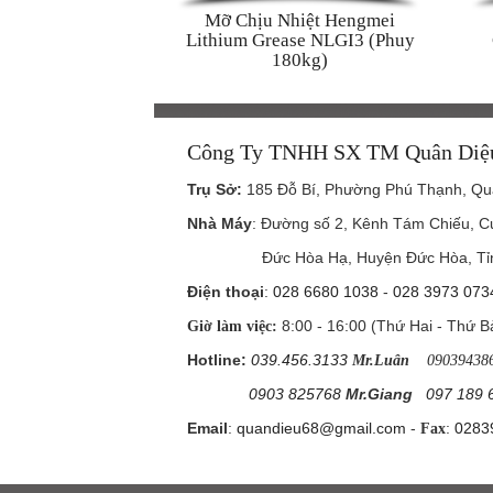
Mỡ Chịu Nhiệt Hengmei
Lithium Grease NLGI3 (Phuy
180kg)
Công Ty TNHH SX TM Quân Diệ
Trụ Sở
:
185 Đỗ Bí, Phường Phú Thạnh, Q
Nhà Máy
: Đường số 2, Kênh Tám Chiếu, 
Đức Hòa Hạ, Huyện Đức Hòa, Tỉnh
Điện thoại
:
028 6680 1038
-
028 3973 073
8:00 - 16:00 (Thứ Hai - Thứ B
Giờ làm việc:
Hotline:
039.456.3133
Mr.Luân
09039438
0903 825768
Mr.Giang
097 189 
Email
:
quandieu68@gmail.com
-
:
0283
Fax