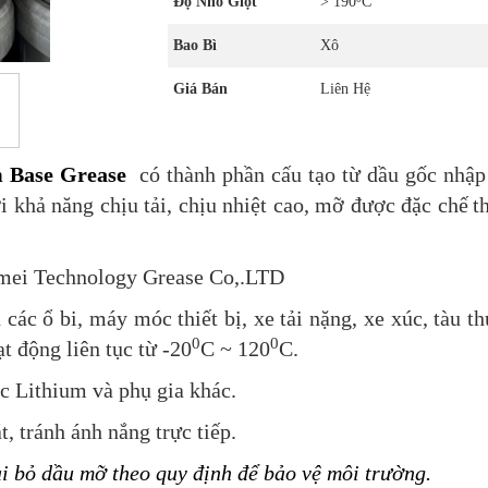
Độ Nhỏ Giọt
> 190
C
Bao Bì
Xô
Giá Bán
Liên Hệ
m Base Grease
có thành phần cấu tạo từ dầu gốc nhập
i khả năng chịu tải, chịu nhiệt cao, mỡ được đặc chế
t
ei Technology Grease Co,.LTD
 các ổ bi, máy móc thiết bị, xe tải nặng, xe xúc, tàu
0
0
t động liên tục từ -20
C ~ 120
C.
c Lithium và phụ gia khác.
, tránh ánh nắng trực tiếp.
ải bỏ dầu mỡ theo quy định để bảo vệ môi trường.