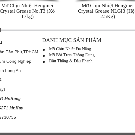
Mỡ Chịu Nhiệt Hengmei
Mỡ Chịu Nhiệt Hengmei
Crystal Grease No.T3 (Xô
Crystal Grease NLGI3 (Hộ
17kg)
2.5Kg)
DANH MỤC SẢN PHẨM
u
Mỡ Chịu Nhiệt Đa Năng
uận Tân Phú,TPHCM
Mỡ Bôi Trơn Thông Dụng
Cụm Công Nghiệp
Dầu Thắng & Dầu Phanh
 Long An.
4
ảy)
63
Mr.Hùng
6271
Mr.Huy
9730735