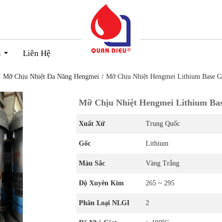
u
Liên Hệ
...
Mỡ Chịu Nhiệt Đa Năng Hengmei
Mỡ Chịu Nhiệt Hengmei Lithium Base G
Mỡ Chịu Nhiệt Hengmei Lithium Ba
Xuất Xứ
Trung Quốc
Gốc
Lithium
Màu Sắc
Vàng Trắng
Độ Xuyên Kim
265 ~ 295
Phân Loại NLGI
2
0