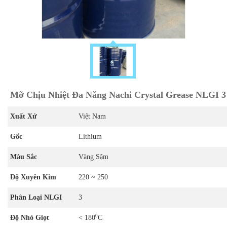
Mỡ Chịu Nhiệt Đa Năng Nachi Crystal Grease NLGI 3
Xuất Xứ
Việt Nam
Gốc
Lithium
Màu Sắc
Vàng Sậm
Độ Xuyên Kim
220 ~ 250
Phân Loại NLGI
3
0
Độ Nhỏ Giọt
< 180
C