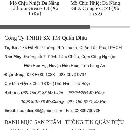
Mỡ Chịu Nhiệt Đa Năng
Mỡ Chịu Nhiệt Đa Năng
Lithium Grease L4 (Xô
GLX Complex EP3 (Xô
15Kg)
15Kg)
Công Ty TNHH SX TM Quân Diệu
Trụ Sở
:
185 Đỗ Bí, Phường Phú Thạnh, Quận Tân Phú,TPHCM
Nhà Máy
: Đường số 2, Kênh Tám Chiếu, Cụm Công Nghiệp
Đức Hòa Hạ, Huyện Đức Hòa, Tỉnh Long An.
Điện thoại
:
028 6680 1038
-
028 3973 0734
8:00 - 16:00 (Thứ Hai - Thứ Bảy)
Giờ làm việc:
Hotline:
039.456.3133
Mr.Luân
0903943863
Mr.Hùng
0903 825768
Mr.Giang
097 189 6271
Mr.Huy
Email
:
quandieu68@gmail.com
-
:
02839730735
Fax
DANH MỤC SẢN PHẨM
THÔNG TIN QUÂN DIỆU